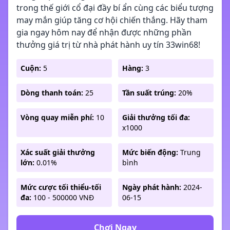
trong thế giới cổ đại đầy bí ẩn cùng các biểu tượng
may mắn giúp tăng cơ hội chiến thắng. Hãy tham
gia ngay hôm nay để nhận được những phần
thưởng giá trị từ nhà phát hành uy tín 33win68!
Cuộn:
5
Hàng:
3
Dòng thanh toán:
25
Tần suất trúng:
20%
Vòng quay miễn phí:
10
Giải thưởng tối đa:
x1000
Xác suất giải thưởng
Mức biến động:
Trung
lớn:
0.01%
bình
Mức cược tối thiểu-tối
Ngày phát hành:
2024-
đa:
100 - 500000 VNĐ
06-15
Chơi Ngay