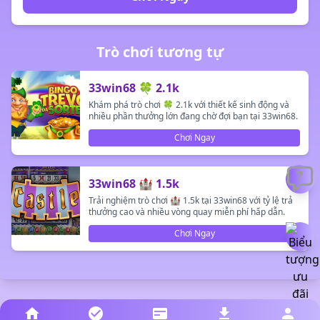
Trò chơi tương tự
33win68 🍀 2.1k
Khám phá trò chơi 🍀 2.1k với thiết kế sinh động và
nhiều phần thưởng lớn đang chờ đợi bạn tại 33win68.
Chơi Ngay
33win68 🏰 1.5k
Trải nghiệm trò chơi 🏰 1.5k tại 33win68 với tỷ lệ trả
thưởng cao và nhiều vòng quay miễn phí hấp dẫn.
Chơi Ngay