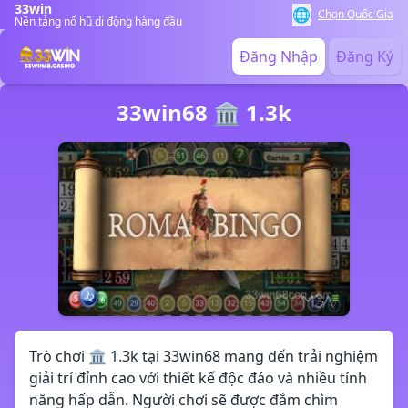
33win
🌐
Chọn Quốc Gia
Nền tảng nổ hũ di động hàng đầu
Đăng Nhập
Đăng Ký
33win68 🏛️ 1.3k
Trò chơi 🏛️ 1.3k tại 33win68 mang đến trải nghiệm
giải trí đỉnh cao với thiết kế độc đáo và nhiều tính
năng hấp dẫn. Người chơi sẽ được đắm chìm